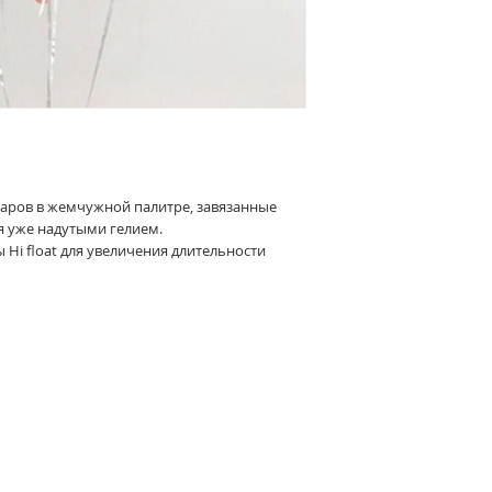
аров в жемчужной палитре, завязанные
я уже надутыми гелием.
 Hi float для увеличения длительности